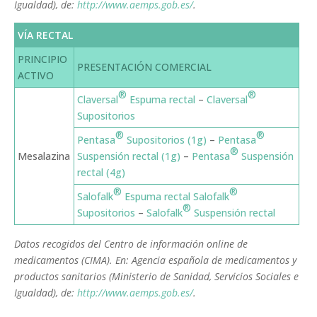
Igualdad), de:
http://www.aemps.gob.es/
.
VÍA RECTAL
PRINCIPIO
PRESENTACIÓN COMERCIAL
ACTIVO
®
®
Claversal
Espuma rectal
–
Claversal
Supositorios
®
®
Pentasa
Supositorios (1g)
–
Pentasa
®
Mesalazina
Suspensión rectal (1g)
–
Pentasa
Suspensión
rectal (4g)
®
®
Salofalk
Espuma rectal
Salofalk
®
Supositorios
–
Salofalk
Suspensión rectal
Datos recogidos del Centro de información online de
medicamentos (CIMA). En: Agencia española de medicamentos y
productos sanitarios (Ministerio de Sanidad, Servicios Sociales e
Igualdad), de:
http://www.aemps.gob.es/
.