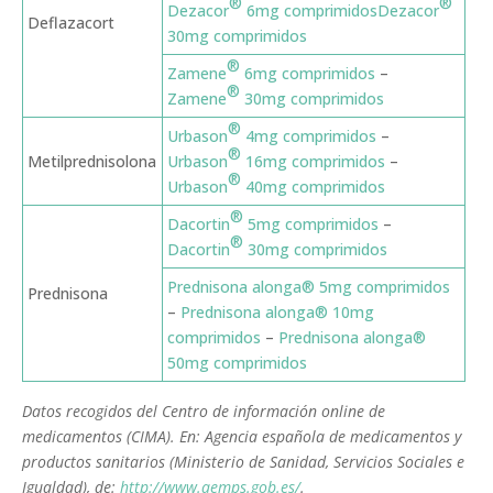
®
®
Dezacor
6mg comprimidos
Dezacor
Deflazacort
30mg comprimidos
®
Zamene
6mg comprimidos
–
®
Zamene
30mg comprimidos
®
Urbason
4mg comprimidos
–
®
Metilprednisolona
Urbason
16mg comprimidos
–
®
Urbason
40mg comprimidos
®
Dacortin
5mg comprimidos
–
®
Dacortin
30mg comprimidos
Prednisona alonga® 5mg comprimidos
Prednisona
–
Prednisona alonga® 10mg
comprimidos
–
Prednisona alonga®
50mg comprimidos
Datos recogidos del Centro de información online de
medicamentos (CIMA). En: Agencia española de medicamentos y
productos sanitarios (Ministerio de Sanidad, Servicios Sociales e
Igualdad), de:
http://www.aemps.gob.es/
.