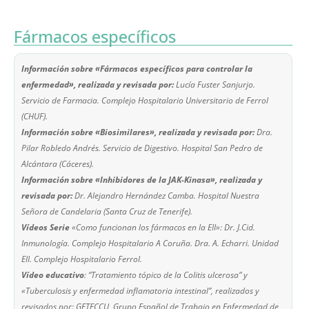
Fármacos específicos
Información sobre «Fármacos específicos para controlar la
enfermedad», realizada y revisada por:
Lucía Fuster Sanjurjo.
Servicio de Farmacia. Complejo Hospitalario Universitario de Ferrol
(CHUF).
Información sobre «Biosimilares», realizada y revisada por:
Dra.
Pilar Robledo Andrés. Servicio de Digestivo. Hospital San Pedro de
Alcántara (Cáceres).
Información sobre «Inhibidores de la JAK-Kinasa», realizada y
revisada por:
Dr. Alejandro Hernández Camba. Hospital Nuestra
Señora de Candelaria (Santa Cruz de Tenerife).
Vídeos Serie
«Como funcionan los fármacos en la EII»: Dr. J.Cid.
Inmunología. Complejo Hospitalario A Coruña. Dra. A. Echarri. Unidad
EII. Complejo Hospitalario Ferrol.
Vídeo educativo
: “Tratamiento tópico de la Colitis ulcerosa” y
«Tuberculosis y enfermedad inflamatoria intestinal”, realizados y
revisados por: GETECCU, Grupo Español de Trabajo en Enfermedad de