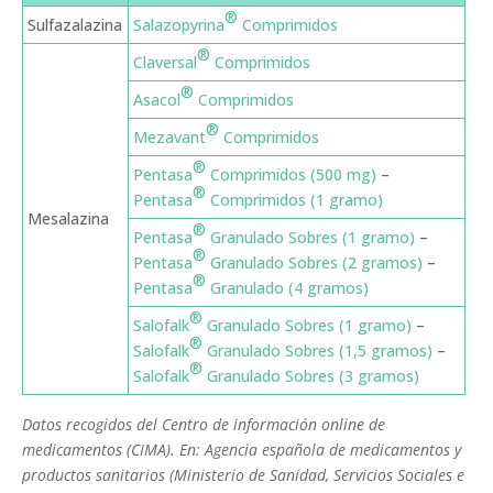
®
Sulfazalazina
Salazopyrina
Comprimidos
®
Claversal
Comprimidos
®
Asacol
Comprimidos
®
Mezavant
Comprimidos
®
Pentasa
Comprimidos (500 mg)
–
®
Pentasa
Comprimidos (1 gramo)
Mesalazina
®
Pentasa
Granulado Sobres (1 gramo)
–
®
Pentasa
Granulado Sobres (2 gramos)
–
®
Pentasa
Granulado (4 gramos)
®
Salofalk
Granulado Sobres (1 gramo)
–
®
Salofalk
Granulado Sobres (1,5 gramos)
–
®
Salofalk
Granulado Sobres (3 gramos)
Datos recogidos del Centro de información online de
medicamentos (CIMA). En: Agencia española de medicamentos y
productos sanitarios (Ministerio de Sanidad, Servicios Sociales e