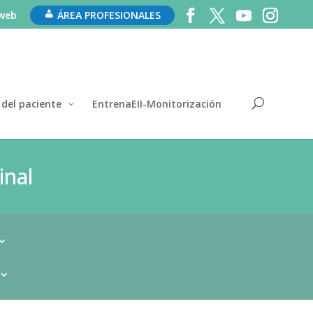
 web
ÁREA PROFESIONALES
 del paciente
EntrenaEII-Monitorización
inal