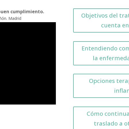
buen cumplimiento.
Objetivos del tr
añón. Madrid
cuenta en
Entendiendo com
la enfermeda
Opciones tera
infla
Cómo continua
traslado a o