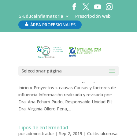
G-Educainflamatoria
Prescripción web
ÁREA PROFESIONALES
Causas y factores de influencia
por
administrador
|
Sep 2, 2019
|
Colitis ulcerosa
Seleccionar página
Colitis ulcerosa Tipos de enfermedad Causas y
factores de influencia Brotes. Signos y síntomas
Inicio » Proyectos » causas Causas y factores de
influencia Información realizada y revisada por:
Dra. Ana Echarri Piudo, Responsable Unidad EII;
Dra. Virginia Ollero Pena,...
Tipos de enfermedad
por
administrador
|
Sep 2, 2019
|
Colitis ulcerosa