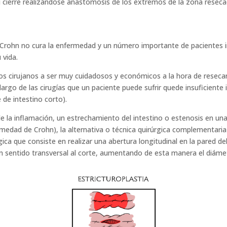
 cierre realizándose anastomosis de los extremos de la zona reseca
 Crohn no cura la enfermedad y un número importante de pacientes i
 vida.
los cirujanos a ser muy cuidadosos y económicos a la hora de resecar
argo de las cirugías que un paciente puede sufrir quede insuficiente
 de intestino corto).
de la inflamación, un estrechamiento del intestino o estenosis en un
rmedad de Crohn), la alternativa o técnica quirúrgica complementaria 
rgica que consiste en realizar una abertura longitudinal en la pared d
 en sentido transversal al corte, aumentando de esta manera el diámet