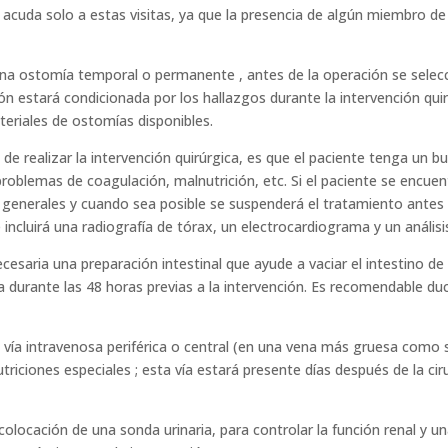
acuda solo a estas visitas, ya que la presencia de algún miembro de
 una ostomía temporal o permanente , antes de la operación se sele
ción estará condicionada por los hallazgos durante la intervención qui
teriales de ostomías disponibles.
e realizar la intervención quirúrgica, es que el paciente tenga un b
 problemas de coagulación, malnutrición, etc. Si el paciente se encue
generales y cuando sea posible se suspenderá el tratamiento antes de 
 incluirá una radiografía de tórax, un electrocardiograma y un análisi
cesaria una preparación intestinal que ayude a vaciar el intestino 
a durante las 48 horas previas a la intervención. Es recomendable duc
 vía intravenosa periférica o central (en una vena más gruesa como s
riciones especiales ; esta vía estará presente días después de la ciru
colocación de una sonda urinaria, para controlar la función renal y un