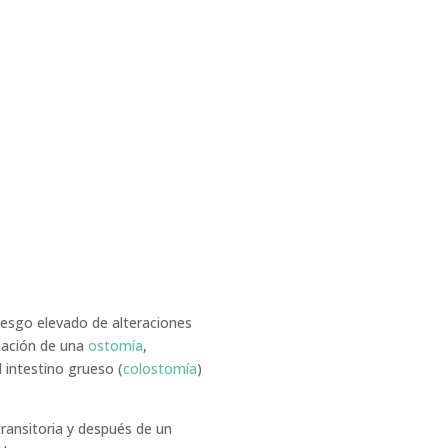
riesgo elevado de alteraciones
ización de una
ostomía
,
 intestino grueso (
colostomía
)
transitoria y después de un