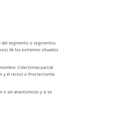
ión) del segmento o segmentos
osis) de los extremos situados
 nombre: Colectomía parcial
on y el recto) o Proctectomía
on o sin anastomosis y si se