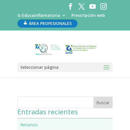
G-Educainflamatoria
Prescripción web
ÁREA PROFESIONALES
Hospital Universitario Germans Trias i
Pujol
por
administrador
|
Ene 10, 2020
Seleccionar página
Entradas recientes
Recursos