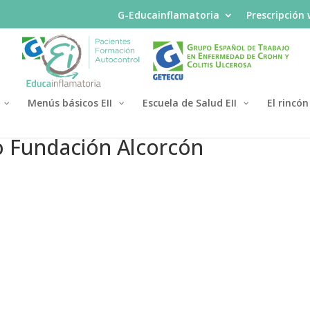
G-Educainflamatoria
Prescripción
Menús básicos EII
Escuela de Salud EII
El rincón
io Fundación Alcorcón