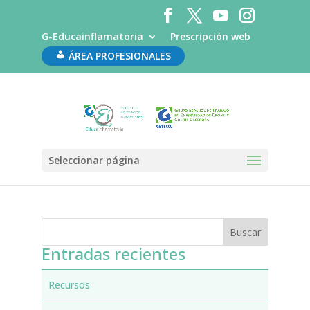
G-Educainflamatoria
Prescripción web
ÁREA PROFESIONALES
Hospital General La Mancha Centro
por
administrador
|
Ene 10, 2020
Seleccionar página
Entradas recientes
Recursos