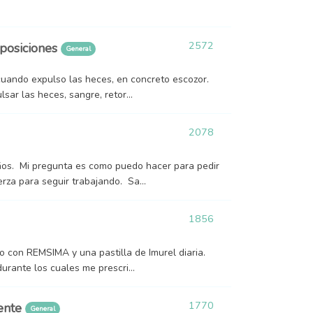
2572
eposiciones
General
uando expulso las heces, en concreto escozor.
sar las heces, sangre, retor...
2078
os. Mi pregunta es como puedo hacer para pedir
za para seguir trabajando. Sa...
1856
o con REMSIMA y una pastilla de Imurel diaria.
urante los cuales me prescri...
1770
nente
General