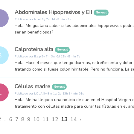
Abdominales Hipopresivos y EII
General
J
Publicado por
Janet
9y 7m 1d 43min 43s
Hola: Me gustaria saber si los abdominales hipopresivos podri
serian beneficiosos?
Calproteina alta
General
B
Publicado por
B.a.p
9y 7m 3w 6d 12h 49min 7s
Hola, Hace 4 meses que tengo diarreas, estreñimiento y dolor
tratando como si fuese colon hirritable. Pero no funciona. La 
Células madre
General
L
Publicado por
LOLA
9y 8m 1w 2d 13h 34min 51s
Hola! Me ha llegado una noticia de que en el Hospital Virgen d
tratamiento con células madre para curar las fístulas en el an
2
...
6
7
8
9
10
11
12
13
14
›