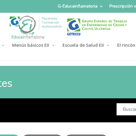
G-Educainflamatoria
Prescripción
Menús básicos EII
Escuela de Salud EII
El rincón
tes