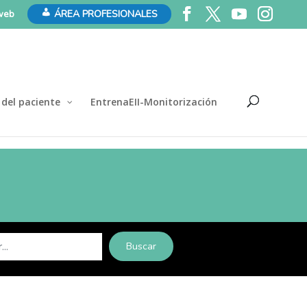
 web
ÁREA PROFESIONALES
 del paciente
EntrenaEII-Monitorización