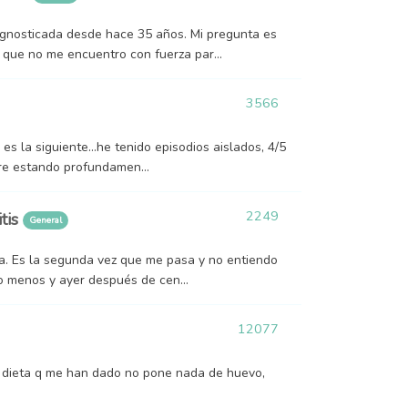
gnosticada desde hace 35 años. Mi pregunta es
que no me encuentro con fuerza par...
3566
s la siguiente...he tenido episodios aislados, 4/5
pre estando profundamen...
2249
itis
General
a. Es la segunda vez que me pasa y no entiendo
o menos y ayer después de cen...
12077
a dieta q me han dado no pone nada de huevo,