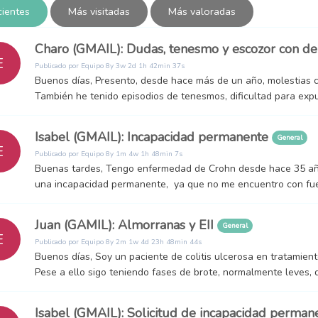
ientes
Más visitadas
Más valoradas
Charo (GMAIL): Dudas, tenesmo y escozor con d
E
Publicado por
Equipo
8y 3w 2d 1h 42min 37s
Buenos días, Presento, desde hace más de un año, molestias c
También he tenido episodios de tenesmos, dificultad para expul
Isabel (GMAIL): Incapacidad permanente
General
E
Publicado por
Equipo
8y 1m 4w 1h 48min 7s
Buenas tardes, Tengo enfermedad de Crohn desde hace 35 añ
una incapacidad permanente, ya que no me encuentro con fuer
Juan (GAMIL): Almorranas y EII
General
E
Publicado por
Equipo
8y 2m 1w 4d 23h 48min 44s
Buenos días, Soy un paciente de colitis ulcerosa en tratamient
Pese a ello sigo teniendo fases de brote, normalmente leves, d
Isabel (GMAIL): Solicitud de incapacidad perma