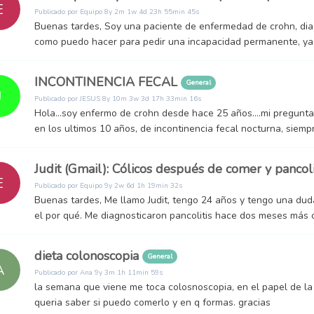
E
Publicado por
Equipo
8y 2m 1w 4d 23h 55min 45s
Buenas tardes, Soy una paciente de enfermedad de crohn, dia
como puedo hacer para pedir una incapacidad permanente, ya 
INCONTINENCIA FECAL
General
J
Publicado por
JESUS
8y 10m 3w 3d 17h 33min 16s
Hola...soy enfermo de crohn desde hace 25 años....mi pregunta e
en los ultimos 10 años, de incontinencia fecal nocturna, siem
Judit (Gmail): Cólicos después de comer y pancol
E
Publicado por
Equipo
9y 2w 6d 1h 19min 32s
Buenas tardes, Me llamo Judit, tengo 24 años y tengo una dud
el por qué. Me diagnosticaron pancolitis hace dos meses más 
dieta colonoscopia
General
A
Publicado por
Ana
9y 3m 1h 11min 59s
la semana que viene me toca colosnoscopia, en el papel de l
queria saber si puedo comerlo y en q formas. gracias