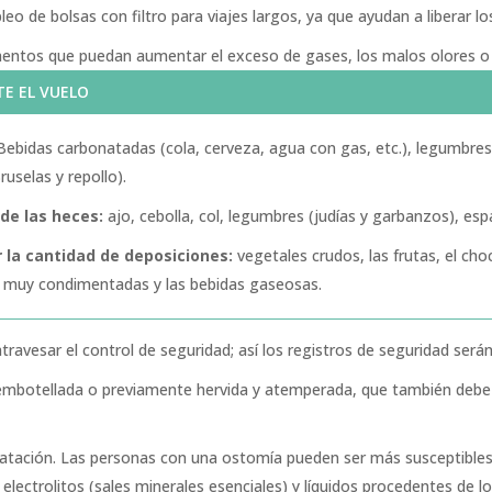
o de bolsas con filtro para viajes largos, ya que ayudan a liberar lo
imentos que puedan aumentar el exceso de gases, los malos olores o
TE EL VUELO
ebidas carbonatadas (cola, cerveza, agua con gas, etc.), legumbres 
ruselas y repollo).
de las heces:
ajo, cebolla, col, legumbres (judías y garbanzos), es
la cantidad de deposiciones:
vegetales crudos, las frutas, el ch
as muy condimentadas y las bebidas gaseosas.
atravesar el control de seguridad; así los registros de seguridad s
mbotellada o previamente hervida y atemperada, que también debe ut
dratación. Las personas con una ostomía pueden ser más susceptibles 
electrolitos (sales minerales esenciales) y líquidos procedentes de l