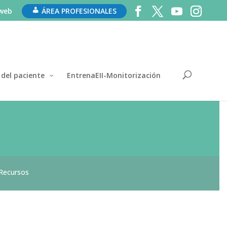
 web
ÁREA PROFESIONALES
 del paciente
EntrenaEII-Monitorización
Recursos