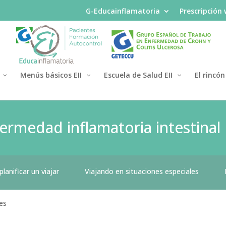
G-Educainflamatoria
Prescripción
Menús básicos EII
Escuela de Salud EII
El rincón
ermedad inflamatoria intestinal
anificar un viajar
Viajando en situaciones especiales
es