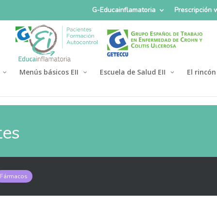
G-Educainflamatoria
Prescripción
Menús básicos EII
Escuela de Salud EII
El rincón
tes
Fármacos