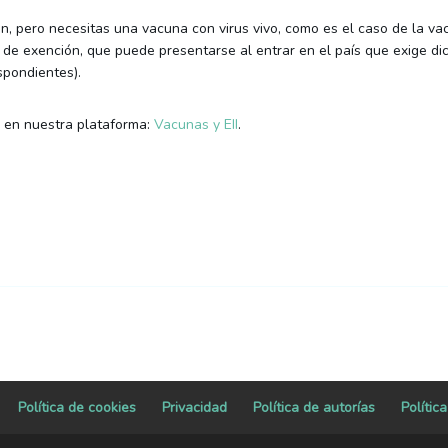
, pero necesitas una vacuna con virus vivo, como es el caso de la vacu
 de exención, que puede presentarse al entrar en el país que exige di
spondientes).
a en nuestra plataforma:
Vacunas y EII
.
Política de cookies
Privacidad
Política de autorías
Polític