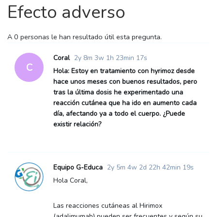
Efecto adverso
A
0 personas le han
resultado útil esta pregunta.
Coral
2y 8m 3w 1h 23min 17s
C
Hola: Estoy en tratamiento con hyrimoz desde
hace unos meses con buenos resultados, pero
tras la última dosis he experimentado una
reacción cutánea que ha ido en aumento cada
día, afectando ya a todo el cuerpo. ¿Puede
existir relación?
Equipo G-Educa
2y 5m 4w 2d 22h 42min 19s
Hola Coral,
Las reacciones cutáneas al Hirimox
(adalimumab) pueden ser frecuentes y según su