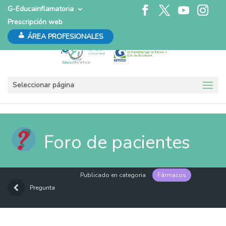
G-Educainflamatoria
Prescripción web
ÁREA PROFESIONALES
Seleccionar página
Foro de pacientes
Publicado en categoria
Fármacos
Pregunta