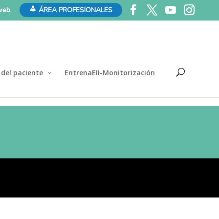
 web
ÁREA PROFESIONALES
 del paciente
EntrenaEII-Monitorización