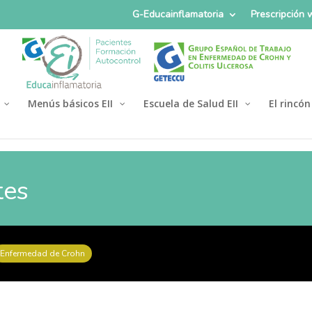
G-Educainflamatoria
Prescripción
Menús básicos EII
Escuela de Salud EII
El rincón
tes
Enfermedad de Crohn