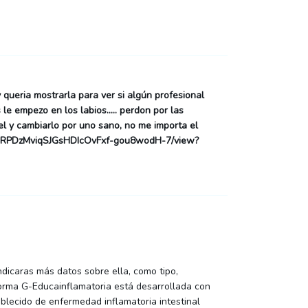
 queria mostrarla para ver si algún profesional
le empezo en los labios..... perdon por las
l y cambiarlo por uno sano, no me importa el
le/d/1RPDzMviqSJGsHDIcOvFxf-gou8wodH-7/view?
dicaras más datos sobre ella, como tipo,
forma G-Educainflamatoria está desarrollada con
ablecido de enfermedad inflamatoria intestinal