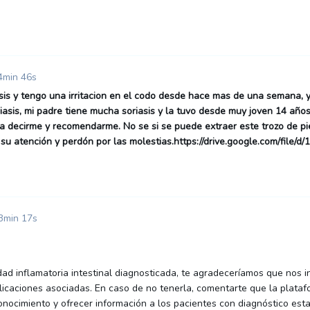
4min 46s
asis y tengo una irritacion en el codo desde hace mas de una semana, y
iasis, mi padre tiene mucha soriasis y la tuvo desde muy joven 14 años 
a decirme y recomendarme. No se si se puede extraer este trozo de pie
r su atención y perdón por las molestias.https://drive.google.com/fi
3min 17s
 inflamatoria intestinal diagnosticada, te agradeceríamos que nos in
plicaciones asociadas. En caso de no tenerla, comentarte que la plata
onocimiento y ofrecer información a los pacientes con diagnóstico est