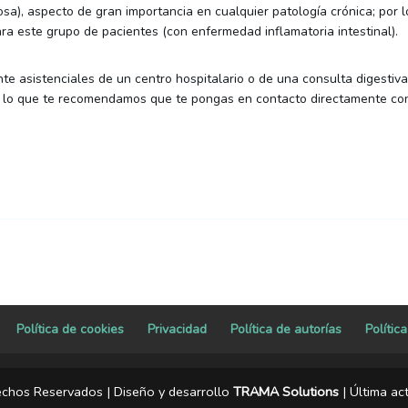
osa), aspecto de gran importancia en cualquier patología crónica; por
ara este grupo de pacientes (con enfermedad inflamatoria intestinal).
te asistenciales de un centro hospitalario o de una consulta digesti
r lo que te recomendamos que te pongas en contacto directamente con 
Política de cookies
Privacidad
Política de autorías
Polític
echos Reservados | Diseño y desarrollo
TRAMA Solutions
| Última ac