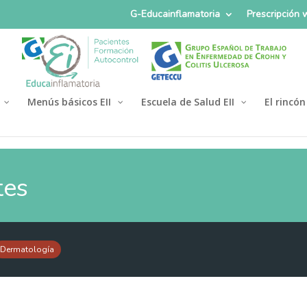
G-Educainflamatoria
Prescripción
Menús básicos EII
Escuela de Salud EII
El rincón
tes
Dermatología