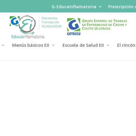
G-Educainflamatoria
Prescripción
Menús básicos EII
Escuela de Salud EII
El rincón