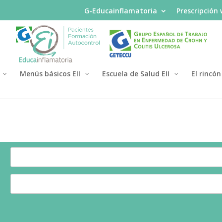
G-Educainflamatoria
Prescripción
Menús básicos EII
Escuela de Salud EII
El rincón